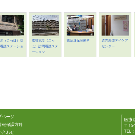
歩（こっほ）訪
成城克歩（こっ
鷺沼透光診療所
透光燦燦デイケア
看護ステーショ
ほ）訪問看護ステ
センター
ーション
プページ
医療
情報保護方針
〒15
TEL：
い合わせ