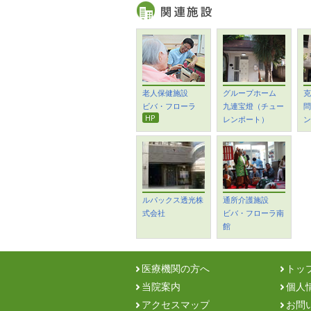
老人保健施設
グループホーム
克
ビバ・フローラ
九連宝燈（チュー
問
HP
レンポート）
ン
ルパックス透光株
通所介護施設
式会社
ビバ・フローラ南
館
医療機関の方へ
トッ
当院案内
個人
アクセスマップ
お問