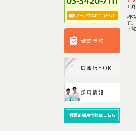
１２
１月
※救
す。
（電