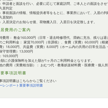
）申請者と面談を行い、必要に応じて家庭訪問、ご本人との面談をさせ
入居判定
）事前面談の情報、情報提供者等をもとに、事業所において、入居の判
入居契約
）入居決定のお知らせ後、荷物搬入日、入居日を決定致します。
入居費用のご案内
時費用： 敷金160,000円（日常・退去時修理代、滞納に充当、残りは
のご利用料金： 家賃70,000円（非課税）、食費（実費）60,000円（根拠
費）18,000円、共益費（実費）8,000円（ホーム内の共用の日常生
保守管理費）13,000円
169,000円
金額に介護保険料を加えた額が1ヶ月のご利用料金となります。
他の費用（実費相当額）： おむつ代・教養娯楽材料費・医療費・個人
重要事項説明書
事項説明書はこちらからご覧ください
ーレンポート重要事項説明書