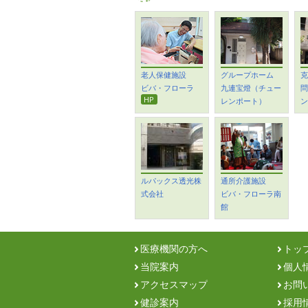
老人保健施設
グループホーム
克
ビバ・フローラ
九連宝燈（チュー
問
HP
レンポート）
ン
ルパックス透光株
通所介護施設
式会社
ビバ・フローラ南
館
医療機関の方へ
トッ
当院案内
個人
アクセスマップ
お問
健診案内
採用