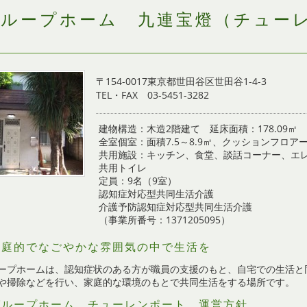
グループホーム 九連宝燈（チュー
〒154-0017東京都世田谷区世田谷1-4-3
TEL・FAX 03-5451-3282
建物構造：木造2階建て 延床面積：178.09㎡
全室個室：面積7.5～8.9㎡、クッションフロア
共用施設：キッチン、食堂、談話コーナー、エ
共用トイレ
定員：9名（9室）
認知症対応型共同生活介護
介護予防認知症対応型共同生活介護
（事業所番号：1371205095）
家庭的でなごやかな雰囲気の中で生活を
ープホームは、認知症状のある方が職員の支援のもと、自宅での生活と
や掃除などを行い、家庭的な環境のもとで共同生活をする場所です。
グループホーム チューレンポート 運営方針