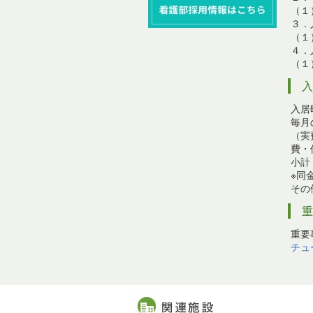
（１
３．
（１
４．
（１
入居
毎月
（実
費・
小計：
※同
その
重要
チュ