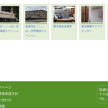
歩（こっほ）訪
成城克歩（こっ
鷺沼透光診療所
透光燦燦デイケア
看護ステーショ
ほ）訪問看護ステ
センター
ーション
プページ
医療
情報保護方針
〒15
TEL：
い合わせ
情報