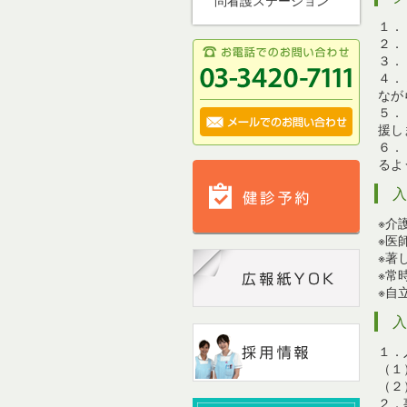
問看護ステーション
１．
２．
３．
４．
なが
５．
援し
６．
るよ
※介
※医
※著
※常
※自
１．
（１
（２
２．