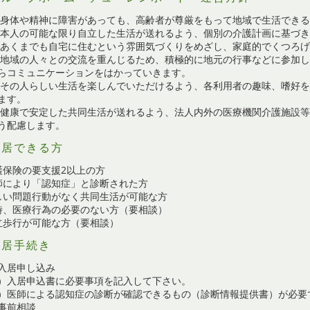
 身体や精神に障害があっても、高齢者が尊厳をもって地域で生活でき
 本人の可能な限り自立した生活が送れるよう、個別の介護計画に基づ
 あくまでも自宅に住むという雰囲気づくりをめざし、家庭的でくつろ
 地域の人々との交流を重んじるため、積極的に地元の行事などに参加
らコミュニケーションをはかっていきます。
 その人らしい生活を楽しんでいただけるよう、各利用者の趣味、嗜好
ます。
 健康で安定した共同生活が送れるよう、法人内外の医療機関介護施設
う配慮します。
入居できる方
護保険の要支援2以上の方
師により「認知症」と診断された方
しい問題行動がなく共同生活が可能な方
時、医療行為の必要のない方（要相談）
立歩行が可能な方（要相談）
入居手続き
入居申し込み
）入居申込書に必要事項を記入して下さい。
）医師による認知症の診断が確認できるもの（診断情報提供書）が必要
事前相談